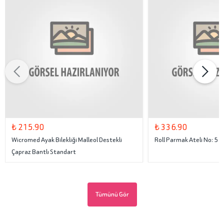
₺ 215.90
₺ 336.90
Wicromed Ayak Bilekliği Malleol Destekli
Roll Parmak Ateli No: 5
Çapraz Bantlı Standart
Tümünü Gör