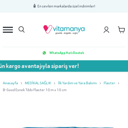
1
2
3
🧴 En sevilen markalarda özel indirimler!
WhatsApp Hızlı Destek
avantajıyla sipariş ver!
💥 7
Anasayfa
MEDİKAL SAĞLIK
İlk Yardım ve Yara Bakımı
Flaster
B-Good Esnek Tıbbi Flaster 10 m x 10 cm