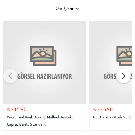
Öne Çıkanlar
₺ 215.90
₺ 336.90
Wicromed Ayak Bilekliği Malleol Destekli
Roll Parmak Ateli No: 5
Çapraz Bantlı Standart