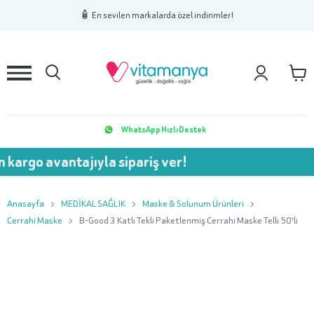
1
2
3
🧴 En sevilen markalarda özel indirimler!
WhatsApp Hızlı Destek
vantajıyla sipariş ver!
💥 75
Anasayfa
MEDİKAL SAĞLIK
Maske & Solunum Ürünleri
Cerrahi Maske
B-Good 3 Katlı Tekli Paketlenmiş Cerrahi Maske Telli 50'li