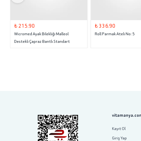
₺ 215.90
₺ 336.90
Wicromed Ayak Bilekliği Malleol
Roll Parmak Ateli No: 5
Destekli Çapraz Bantlı Standart
vitamanya.com
Kayıt Ol
Giriş Yap