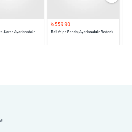
₺ 559.90
₺ 
al Korse Ayarlanabilir
Roll Velpo Bandaj Ayarlanabilir Bedenli
Rol
ol!