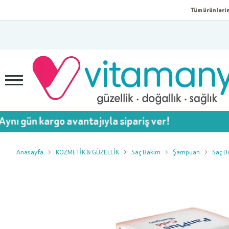
Tüm ürünlerim
argo avantajıyla sipariş ver!
Anasayfa
KOZMETİK & GÜZELLİK
Saç Bakım
Şampuan
Saç D