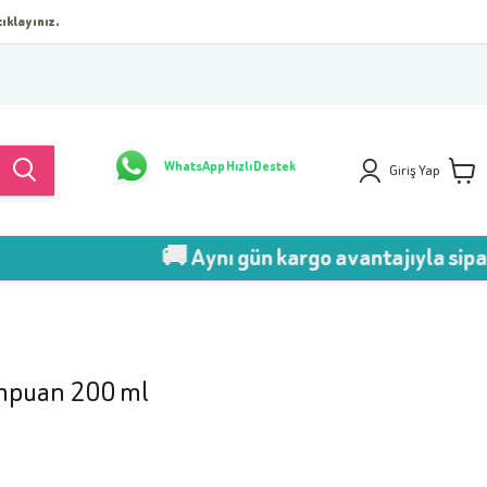
ıklayınız.
WhatsApp Hızlı Destek
Giriş Yap
🚚 Aynı gün kargo avantajıyla sipariş ver!
mpuan 200 ml