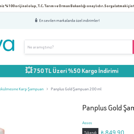
iz %100 orijinal olup, T.C. Tarım ve Orman Bakanlığı onaylıdır. Sorgulatmak için t
🧴 En sevilen markalarda özel indirimler!
💥 750 TL Üzeri %50 Kargo İndirimi
ökülmesine Karşı Şampuan
Panplus Gold Şampuan 200 ml
Panplus Gold Şa
Assos
₺ 849.90
Tükendi