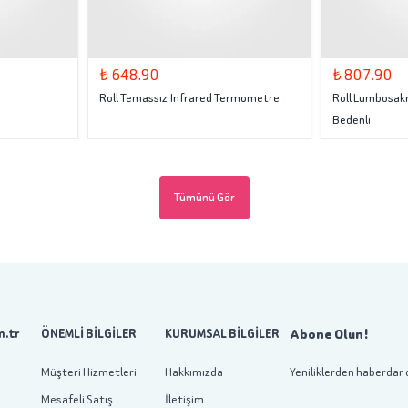
₺ 648.90
₺ 807.90
Roll Temassız Infrared Termometre
Roll Lumbosakr
Bedenli
Tümünü Gör
Abone Olun!
.tr
ÖNEMLİ BİLGİLER
KURUMSAL BİLGİLER
Müşteri Hizmetleri
Hakkımızda
Yeniliklerden haberdar 
Mesafeli Satış
İletişim