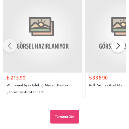
₺ 215.90
₺ 336.90
Wicromed Ayak Bilekliği Malleol Destekli
Roll Parmak Ateli No: 5
Çapraz Bantlı Standart
Tümünü Gör