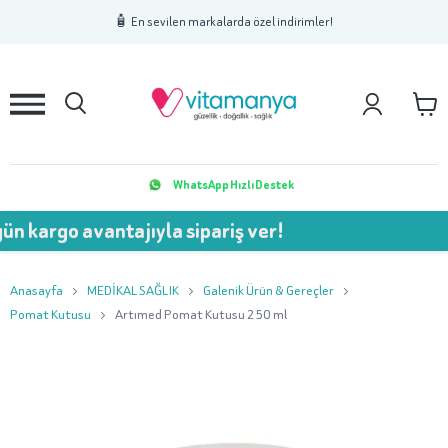
1
2
3
🧴 En sevilen markalarda özel indirimler!
WhatsApp Hızlı Destek
n kargo avantajıyla sipariş ver!
Anasayfa
MEDİKAL SAĞLIK
Galenik Ürün & Gereçler
Pomat Kutusu
Artımed Pomat Kutusu 250 ml