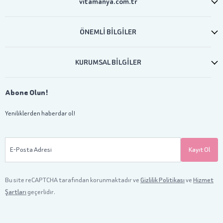
vitamanya.com.tr
ÖNEMLİ BİLGİLER
KURUMSAL BİLGİLER
Abone Olun!
Yeniliklerden haberdar ol!
E-Posta Adresi
Kayıt Ol
Bu site reCAPTCHA tarafından korunmaktadır ve
Gizlilik Politikası
ve
Hizmet
Şartları
geçerlidir.