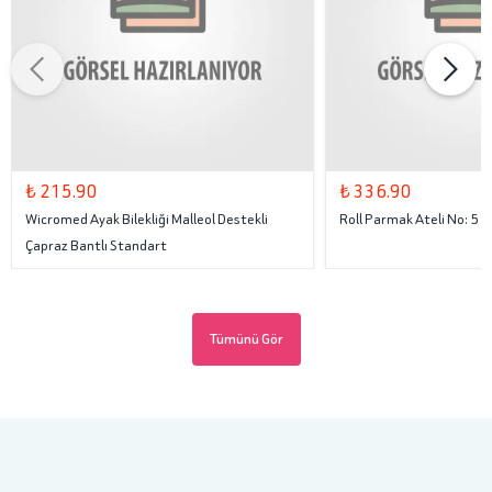
₺ 215.90
₺ 336.90
Wicromed Ayak Bilekliği Malleol Destekli
Roll Parmak Ateli No: 5
Çapraz Bantlı Standart
Tümünü Gör