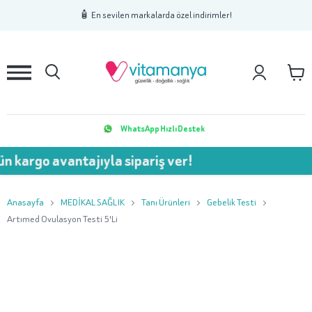
1
2
3
🧴 En sevilen markalarda özel indirimler!
WhatsApp Hızlı Destek
 kargo avantajıyla sipariş ver!
Anasayfa
MEDİKAL SAĞLIK
Tanı Ürünleri
Gebelik Testi
Artımed Ovulasyon Testi 5'Li