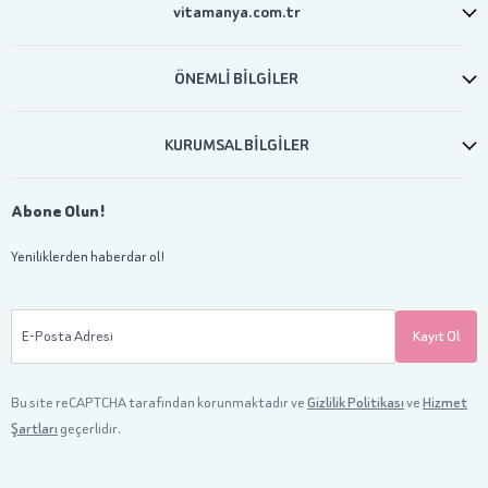
vitamanya.com.tr
ÖNEMLİ BİLGİLER
KURUMSAL BİLGİLER
Abone Olun!
Yeniliklerden haberdar ol!
E-Posta Adresi
Kayıt Ol
Bu site reCAPTCHA tarafından korunmaktadır ve
Gizlilik Politikası
ve
Hizmet
Şartları
geçerlidir.