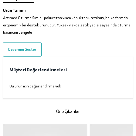
Ürün Tanımı
Artımed Oturma Simidi, poliüretan visco köpükten üretilmiş, halka formda
ergonomik bir destek ürünüdür. Yüksek viskoelastik yapısı sayesinde oturma
basıncını dengele
Devamını Göster
Müşteri Değerlendirmeleri
Bu ürün için değerlendirme yok
Öne Çıkanlar