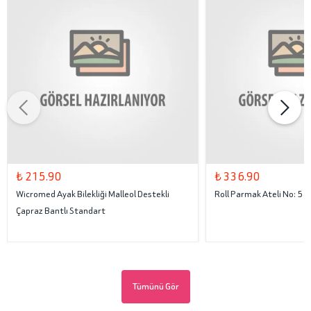
₺ 215.90
₺ 336.90
Wicromed Ayak Bilekliği Malleol Destekli
Roll Parmak Ateli No: 5
Çapraz Bantlı Standart
Tümünü Gör