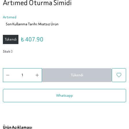
Artımed Oturma Simidi
Artımed
Son Kullanma Tarihi: Miatsız Ürün
₺ 407.90
Tükendi
Stok
0
Tükendi
Whatsapp
Ürün Açıklaması