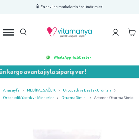
1
2
3
🧴 En sevilen markalarda özel indirimler!
WhatsApp Hızlı Destek
 avantajıyla sipariş ver!
💥 7
Anasayfa
MEDİKAL SAĞLIK
Ortopedi ve Destek Ürünleri
Ortopedik Yastık ve Minderler
Oturma Simidi
Artımed Oturma Simidi