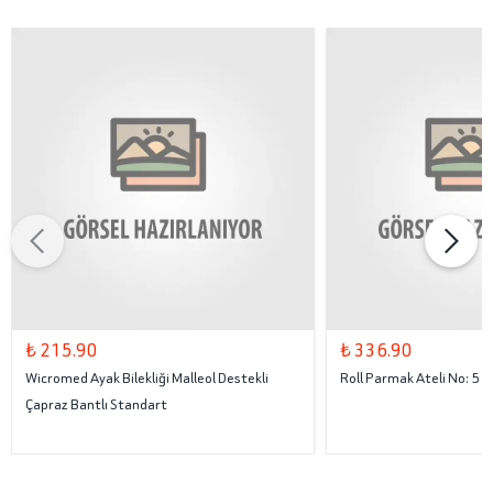
₺ 215.90
₺ 336.90
Wicromed Ayak Bilekliği Malleol Destekli
Roll Parmak Ateli No: 5
Çapraz Bantlı Standart