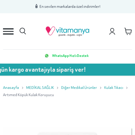
1
2
3
🧴 En sevilen markalarda özel indirimler!
WhatsApp Hızlı Destek
n kargo avantajıyla sipariş ver!
Anasayfa
MEDİKAL SAĞLIK
Diğer Medikal Ürünler
Kulak Tıkacı
Artımed Köpük Kulak Koruyucu