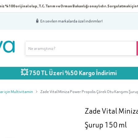
iz %100 orijinal olup, T.C. Tarım ve Orman Bakanlığı onaylıdır. Sorgulatmak için t
🧴 En sevilen markalarda özel indirimler!
💥 750 TL Üzeri %50 Kargo İndirimi
ar için Multivitamin
Zade Vital Miniza Power Propolis Çörek Otu Karışımı Şuru
Zade Vital Miniz
Şurup 150 ml