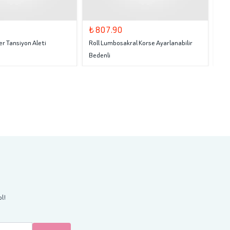
₺ 807.90
₺ 
er Tansiyon Aleti
Roll Lumbosakral Korse Ayarlanabilir
Rol
Bedenli
ol!