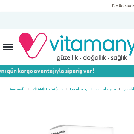
Tüm ürünlerim
gün kargo avantajıyla sipariş ver!
Anasayfa
VİTAMİN & SAĞLIK
Çocuklar için Besin Takviyesi
Çocukl