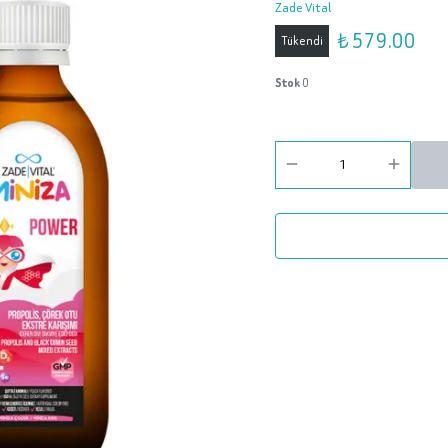
Zade Vital
₺ 579.00
Tükendi
Stok
0