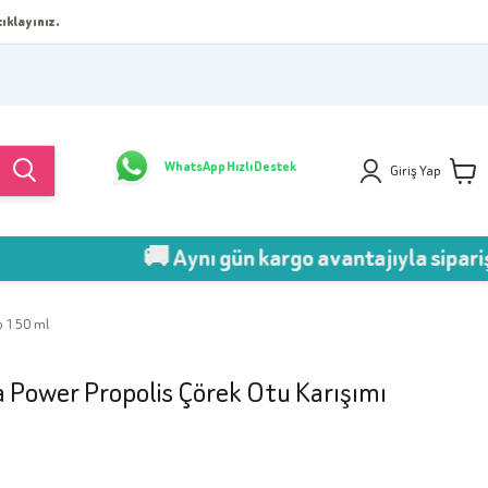
ıklayınız.
WhatsApp Hızlı Destek
Giriş Yap
🚚 Aynı gün kargo avantajıyla sipariş v
p 150 ml
a Power Propolis Çörek Otu Karışımı