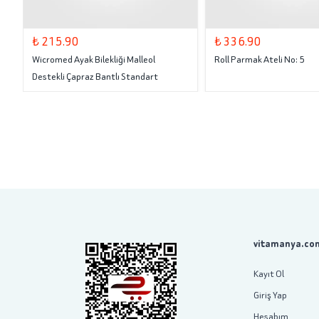
₺ 215.90
₺ 336.90
Wicromed Ayak Bilekliği Malleol
Roll Parmak Ateli No: 5
Destekli Çapraz Bantlı Standart
vitamanya.com
Kayıt Ol
Giriş Yap
Hesabım