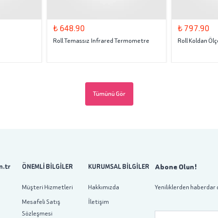
₺ 648.90
₺ 797.90
Roll Temassız Infrared Termometre
Roll Koldan Ölç
Tümünü Gör
Abone Olun!
.tr
ÖNEMLİ BİLGİLER
KURUMSAL BİLGİLER
Müşteri Hizmetleri
Hakkımızda
Yeniliklerden haberdar 
Mesafeli Satış
İletişim
Sözleşmesi