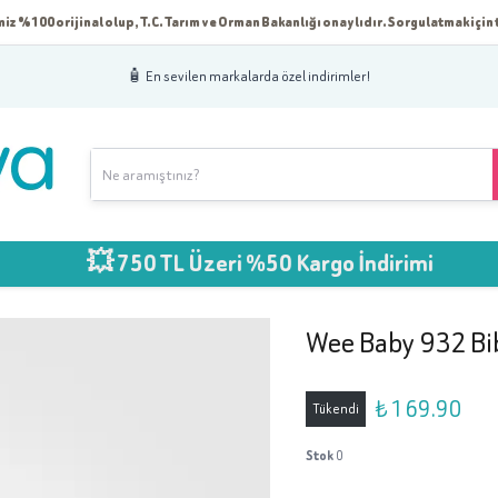
iz %100 orijinal olup, T.C. Tarım ve Orman Bakanlığı onaylıdır. Sorgulatmak için t
🧴 En sevilen markalarda özel indirimler!
💥 750 TL Üzeri %50 Kargo İndirimi
Wee Baby 932 Bi
₺ 169.90
Tükendi
Stok
0