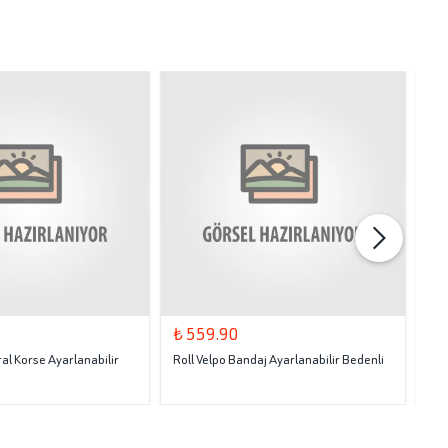
₺ 559.90
₺ 
al Korse Ayarlanabilir
Roll Velpo Bandaj Ayarlanabilir Bedenli
Rol