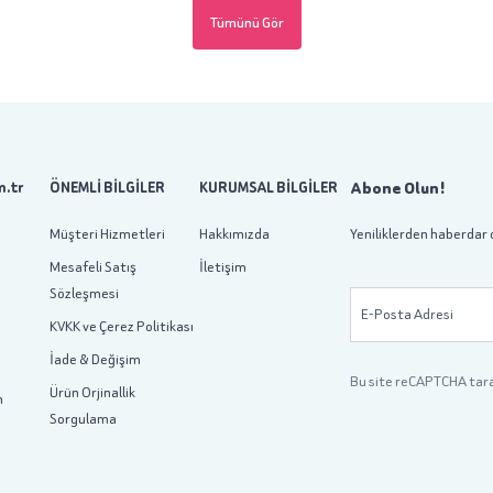
Tümünü Gör
Abone Olun!
.tr
ÖNEMLİ BİLGİLER
KURUMSAL BİLGİLER
Müşteri Hizmetleri
Hakkımızda
Yeniliklerden haberdar 
Mesafeli Satış
İletişim
Sözleşmesi
E-Posta Adresi
KVKK ve Çerez Politikası
İade & Değişim
Bu site reCAPTCHA tar
Ürün Orjinallik
m
Sorgulama