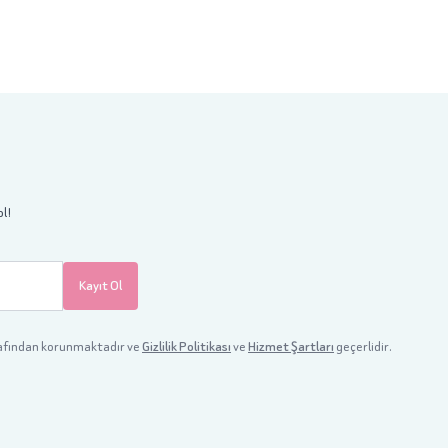
ol!
Kayıt Ol
afından korunmaktadır ve
Gizlilik Politikası
ve
Hizmet Şartları
geçerlidir.