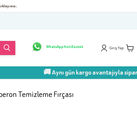
ıklayınız.
WhatsApp Hızlı Destek
Giriş Yap
🚚 Aynı gün kargo avantajıyla sipariş ver!
beron Temizleme Fırçası