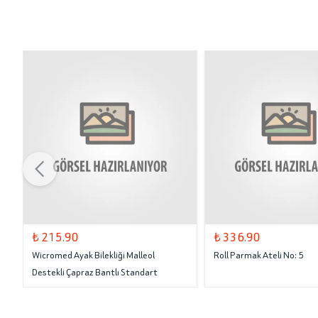
₺ 215.90
₺ 336.90
Wicromed Ayak Bilekliği Malleol
Roll Parmak Ateli No: 5
Destekli Çapraz Bantlı Standart