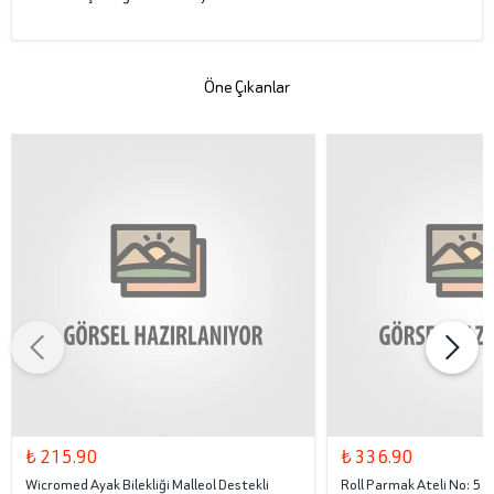
Öne Çıkanlar
₺ 215.90
₺ 336.90
Wicromed Ayak Bilekliği Malleol Destekli
Roll Parmak Ateli No: 5