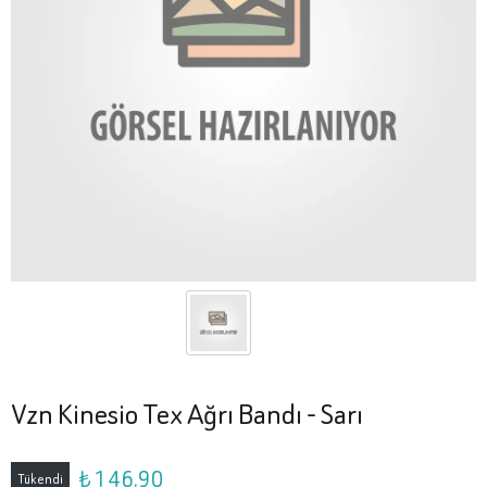
Vzn Kinesio Tex Ağrı Bandı - Sarı
₺ 146.90
Tükendi