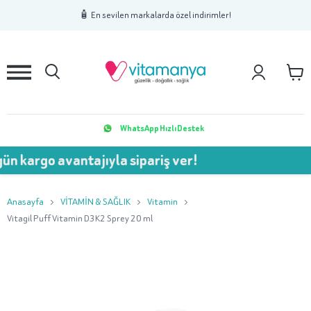
1
2
3
🧴 En sevilen markalarda özel indirimler!
WhatsApp Hızlı Destek
o avantajıyla sipariş ver!
💥 
Anasayfa
VİTAMİN & SAĞLIK
Vitamin
Vitagil Puff Vitamin D3K2 Sprey 20 ml