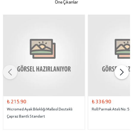
Öne Çıkanlar
₺ 215.90
₺ 336.90
Wicromed Ayak Bilekliği Malleol Destekli
Roll Parmak Ateli No: 5
Çapraz Bantlı Standart