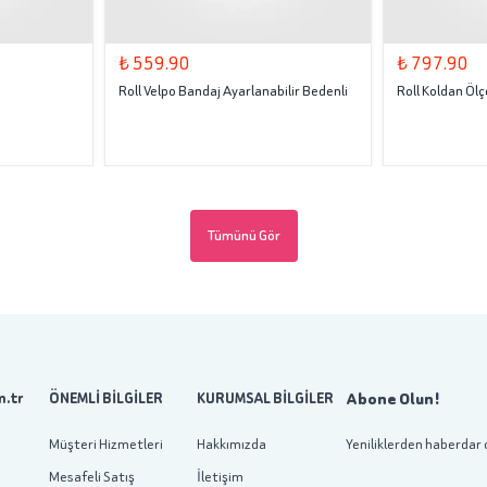
₺ 559.90
₺ 797.90
Roll Velpo Bandaj Ayarlanabilir Bedenli
Roll Koldan Ölç
Tümünü Gör
Abone Olun!
.tr
ÖNEMLİ BİLGİLER
KURUMSAL BİLGİLER
Müşteri Hizmetleri
Hakkımızda
Yeniliklerden haberdar 
Mesafeli Satış
İletişim