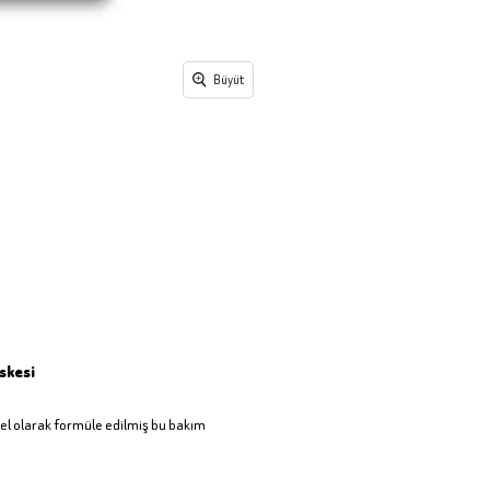
Büyüt
askesi
zel olarak formüle edilmiş bu bakım