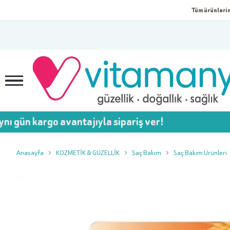
Tüm ürünlerim
rgo avantajıyla sipariş ver!

Anasayfa
KOZMETİK & GÜZELLİK
Saç Bakım
Saç Bakım Ürünleri