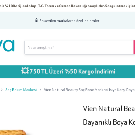
iz %100 orijinal olup, T.C. Tarım ve Orman Bakanlığı onaylıdır. Sorgulatmak için t
🧴 En sevilen markalarda özel indirimler!
 750 TL Üzeri %50 Kargo İndirimi
Saç Bakım Maskesi
Vien Natural Beauty Saç Bone Maskesi Isıya Karşı Day
Vien Natural Bea
Dayanıklı Boya 