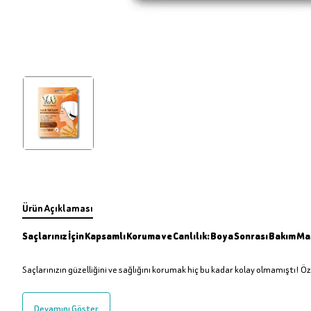
Ürün Açıklaması
Saçlarınız İçin Kapsamlı Koruma ve Canlılık: Boya Sonrası Bakım M
Saçlarınızın güzelliğini ve sağlığını korumak hiç bu kadar kolay olmamıştı! Ö
Devamını Göster