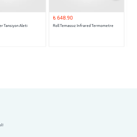
₺ 648.90
₺ 
er Tansiyon Aleti
Roll Temassız Infrared Termometre
Siv
Kre
Tat
ol!