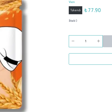
Vien
₺ 77.90
Tükendi
Stok
0