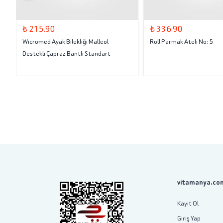
₺ 215.90
₺ 336.90
Wicromed Ayak Bilekliği Malleol
Roll Parmak Ateli No: 5
Destekli Çapraz Bantlı Standart
vitamanya.com
Kayıt Ol
Giriş Yap