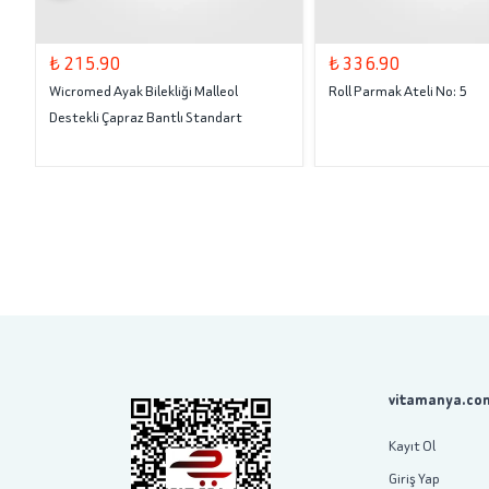
₺ 215.90
₺ 336.90
Wicromed Ayak Bilekliği Malleol
Roll Parmak Ateli No: 5
Destekli Çapraz Bantlı Standart
vitamanya.com
Kayıt Ol
Giriş Yap