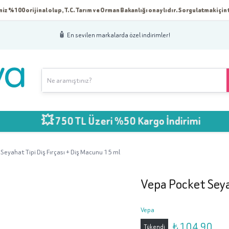
iz %100 orijinal olup, T.C. Tarım ve Orman Bakanlığı onaylıdır. Sorgulatmak için t
🧴 En sevilen markalarda özel indirimler!
💥 750 TL Üzeri %50 Kargo İndirimi
Seyahat Tipi Diş Fırçası + Diş Macunu 15 ml
Vepa Pocket Seya
Vepa
₺ 104.90
Tükendi