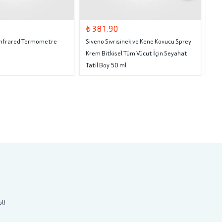
₺ 381.90
₺ 
 Infrared Termometre
Siveno Sivrisinek ve Kene Kovucu Sprey
Tru
Krem Bitkisel Tüm Vücut İçin Seyahat
Tatil Boy 50 ml
ol!