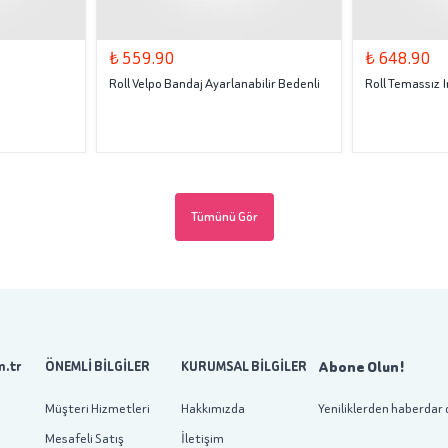
₺ 559.90
₺ 648.90
Roll Velpo Bandaj Ayarlanabilir Bedenli
Roll Temassız
Tümünü Gör
Abone Olun!
.tr
ÖNEMLİ BİLGİLER
KURUMSAL BİLGİLER
Müşteri Hizmetleri
Hakkımızda
Yeniliklerden haberdar 
Mesafeli Satış
İletişim