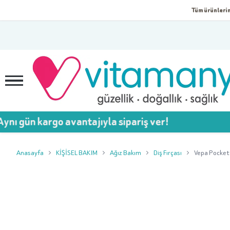
Tüm ürünlerim
argo avantajıyla sipariş ver!
Anasayfa
KİŞİSEL BAKIM
Ağız Bakım
Diş Fırçası
Vepa Pocket 