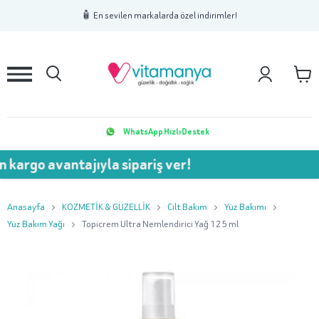
1
2
3
🧴 En sevilen markalarda özel indirimler!
WhatsApp Hızlı Destek
vantajıyla sipariş ver!
💥 750
Anasayfa
KOZMETİK & GÜZELLİK
Cilt Bakım
Yüz Bakımı
Yüz Bakım Yağı
Topicrem Ultra Nemlendirici Yağ 125 ml