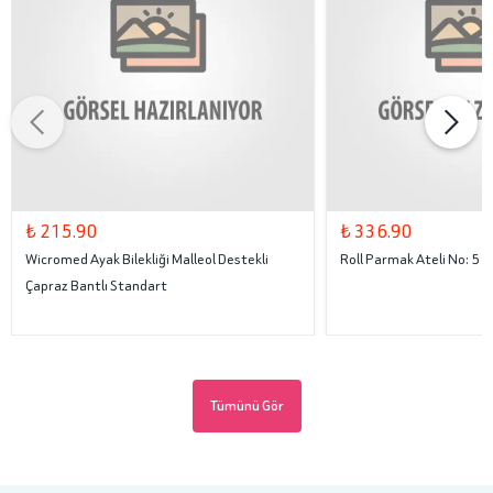
₺ 215.90
₺ 336.90
Wicromed Ayak Bilekliği Malleol Destekli
Roll Parmak Ateli No: 5
Çapraz Bantlı Standart
Tümünü Gör