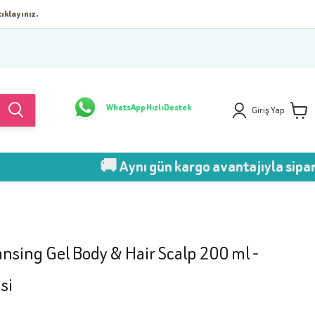
ıklayınız.
WhatsApp Hızlı Destek
Giriş Yap
🚚 Aynı gün kargo avantajıyla sipariş ver!
nsing Gel Body & Hair Scalp 200 ml -
si