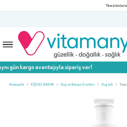
Tüm ürünlerim
argo avantajıyla sipariş ver!
Anasayfa
KİŞİSEL BAKIM
Duş ve Banyo Ürünleri
Duş Jeli
Topi