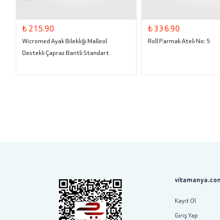
₺ 215.90
₺ 336.90
Wicromed Ayak Bilekliği Malleol
Roll Parmak Ateli No: 5
Destekli Çapraz Bantlı Standart
vitamanya.com
Kayıt Ol
Giriş Yap