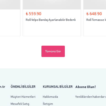
₺ 559.90
₺ 648.90
Roll Velpo Bandaj Ayarlanabilir Bedenli
Roll Temassız
Tümünü Gör
Abone Olun!
.tr
ÖNEMLİ BİLGİLER
KURUMSAL BİLGİLER
Müşteri Hizmetleri
Hakkımızda
Yeniliklerden haberdar 
Mesafeli Satış
İletişim