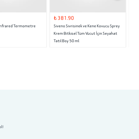
₺ 381.90
₺ 
 Infrared Termometre
Siveno Sivrisinek ve Kene Kovucu Sprey
Tru
Krem Bitkisel Tüm Vücut İçin Seyahat
Tatil Boy 50 ml
ol!