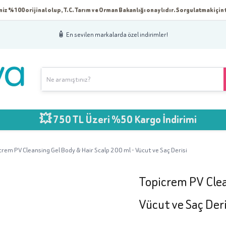
iz %100 orijinal olup, T.C. Tarım ve Orman Bakanlığı onaylıdır. Sorgulatmak için t
🧴 En sevilen markalarda özel indirimler!
💥 750 TL Üzeri %50 Kargo İndirimi
crem PV Cleansing Gel Body & Hair Scalp 200 ml - Vücut ve Saç Derisi
Topicrem PV Clea
Vücut ve Saç Deri