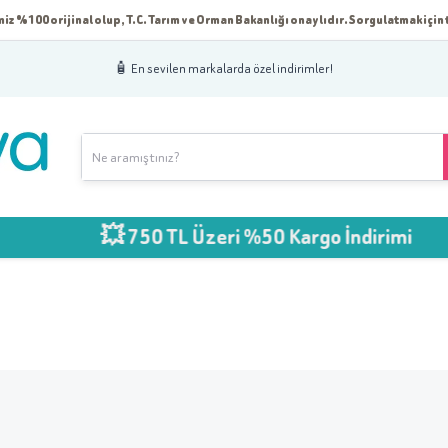
iz %100 orijinal olup, T.C. Tarım ve Orman Bakanlığı onaylıdır. Sorgulatmak için t
🧴 En sevilen markalarda özel indirimler!
💥 750 TL Üzeri %50 Kargo İndirimi