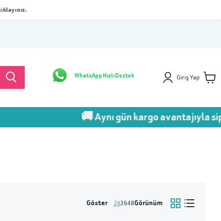
ıklayınız.
WhatsApp Hızlı Destek
Giriş Yap
🚚 Aynı gün kargo avantajıyla sipar
Göster
Görünüm
24
36
48