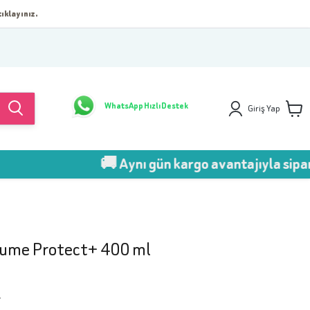
ıklayınız.
WhatsApp Hızlı Destek
Giriş Yap
🚚 Aynı gün kargo avantajıyla sipariş ver!
aume Protect+ 400 ml
7