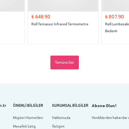
₺ 648.90
₺ 807.90
Roll Temassız Infrared Termometre
Roll Lumbosakr
Bedenli
Tümünü Gör
Abone Olun!
.tr
ÖNEMLİ BİLGİLER
KURUMSAL BİLGİLER
Müşteri Hizmetleri
Hakkımızda
Yeniliklerden haberdar 
Mesafeli Satış
İletişim