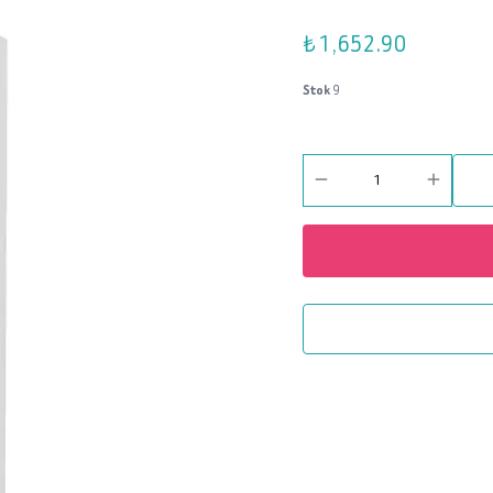
₺ 1,652.90
Stok
9