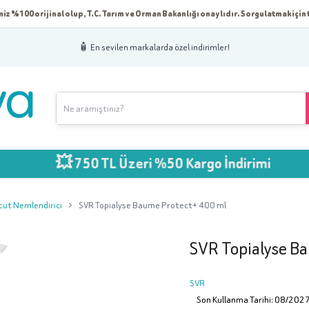
iz %100 orijinal olup, T.C. Tarım ve Orman Bakanlığı onaylıdır. Sorgulatmak için t
🧴 En sevilen markalarda özel indirimler!
💥 750 TL Üzeri %50 Kargo İndirimi
cut Nemlendirici
SVR Topialyse Baume Protect+ 400 ml
SVR Topialyse B
SVR
Son Kullanma Tarihi: 08/202