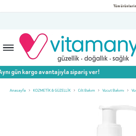
Tüm ürünlerim
argo avantajıyla sipariş ver!
Anasayfa
KOZMETİK & GÜZELLİK
Cilt Bakım
Vücut Bakımı
Vü