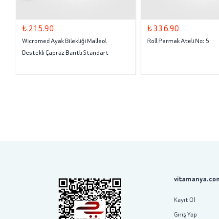
₺ 215.90
₺ 336.90
Wicromed Ayak Bilekliği Malleol
Roll Parmak Ateli No: 5
Destekli Çapraz Bantlı Standart
vitamanya.com
Kayıt Ol
Giriş Yap