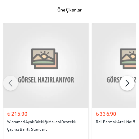
Öne Çıkanlar
₺ 215.90
₺ 336.90
Wicromed Ayak Bilekliği Malleol Destekli
Roll Parmak Ateli No: 5
Çapraz Bantlı Standart