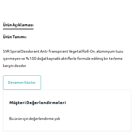
Ürün Açıklaması
Ürün Tanımı:
SVR Spirial Deodorant Anti-Transpirant Vegetal Roll-On, alüminyum tuzu
içermeyen ve %100 doğal kaynaklı aktiflerle formüle edilmiş bir terleme
karşıtı deodor
Devamını Göster
Müşteri Değerlendirmeleri
Bu ürün için değerlendirme yok