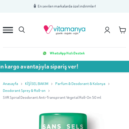
1
2
3
🧴 En sevilen markalarda özel indirimler!
WhatsApp Hızlı Destek
avantajıyla sipariş ver!
💥 75
Anasayfa
KİŞİSEL BAKIM
Parfüm & Deodorant & Kolonya
Deodorant Sprey & Roll-on
SVR Spirial Deodorant Anti-Transpirant Vegetal Roll-On 50 ml