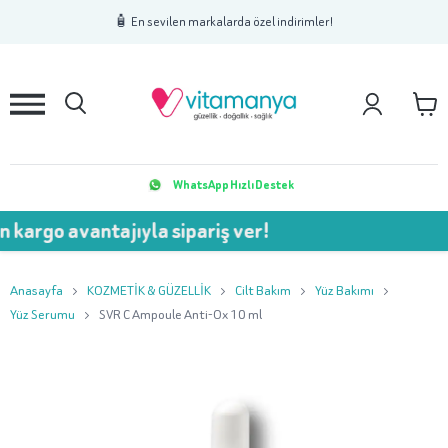
1
2
3
🧴 En sevilen markalarda özel indirimler!
WhatsApp Hızlı Destek
avantajıyla sipariş ver!
💥 75
Anasayfa
KOZMETİK & GÜZELLİK
Cilt Bakım
Yüz Bakımı
Yüz Serumu
SVR C Ampoule Anti-Ox 10 ml