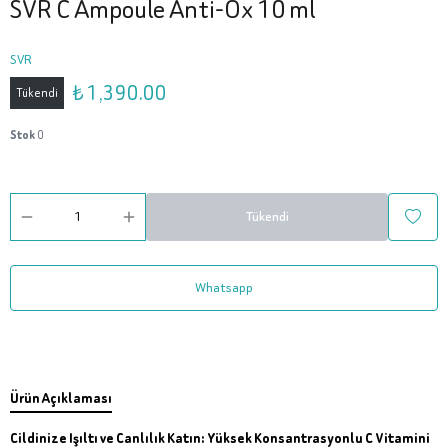
SVR C Ampoule Anti-Ox 10 ml
SVR
₺ 1,390.00
Tükendi
Stok
0
Tükendi
Whatsapp
Ürün Açıklaması
Cildinize Işıltı ve Canlılık Katın: Yüksek Konsantrasyonlu C Vitamini