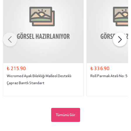
₺ 215.90
₺ 336.90
Wicromed Ayak Bilekliği Malleol Destekli
Roll Parmak Ateli No: 5
Çapraz Bantlı Standart
Tümünü Gör