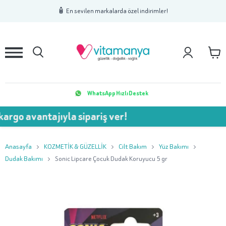
1
2
3
🧴 En sevilen markalarda özel indirimler!
WhatsApp Hızlı Destek
vantajıyla sipariş ver!
💥 750
Anasayfa
KOZMETİK & GÜZELLİK
Cilt Bakım
Yüz Bakımı
Dudak Bakımı
Sonic Lipcare Çocuk Dudak Koruyucu 5 gr