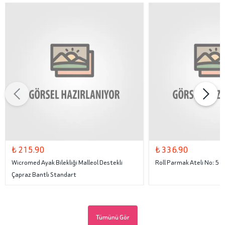
₺ 215.90
₺ 336.90
Wicromed Ayak Bilekliği Malleol Destekli
Roll Parmak Ateli No: 5
Çapraz Bantlı Standart
Tümünü Gör