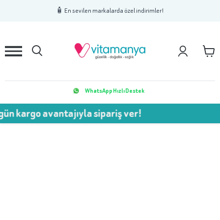
1
2
3
🧴 En sevilen markalarda özel indirimler!
WhatsApp Hızlı Destek
ün kargo avantajıyla sipariş ver!