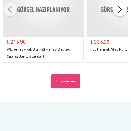
₺ 215.90
₺ 336.90
Wicromed Ayak Bilekliği Malleol Destekli
Roll Parmak Ateli No: 5
Çapraz Bantlı Standart
Tümünü Gör