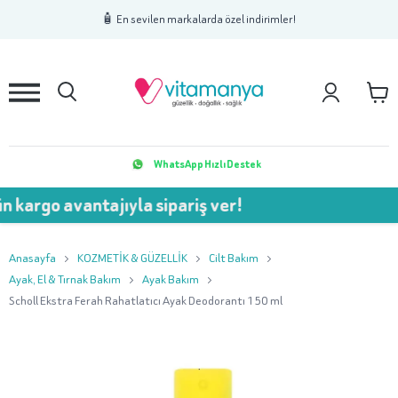
1
2
3
🧴 En sevilen markalarda özel indirimler!
WhatsApp Hızlı Destek
 avantajıyla sipariş ver!
💥 7
Anasayfa
KOZMETİK & GÜZELLİK
Cilt Bakım
Ayak, El & Tırnak Bakım
Ayak Bakım
Scholl Ekstra Ferah Rahatlatıcı Ayak Deodorantı 150 ml