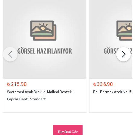
₺ 215.90
₺ 336.90
Wicromed Ayak Bilekliği Malleol Destekli
Roll Parmak Ateli No: 5
Çapraz Bantlı Standart
Tümünü Gör