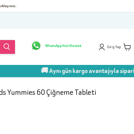
ıklayınız.
WhatsApp Hızlı Destek
Giriş Yap
🚚 Aynı gün kargo avantajıyla sipariş ver!
ids Yummies 60 Çiğneme Tableti