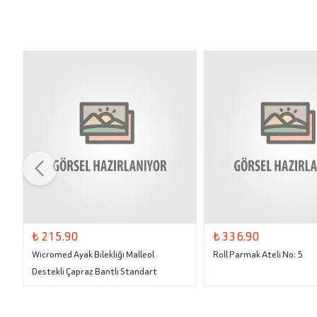
₺ 215.90
₺ 336.90
Wicromed Ayak Bilekliği Malleol
Roll Parmak Ateli No: 5
Destekli Çapraz Bantlı Standart