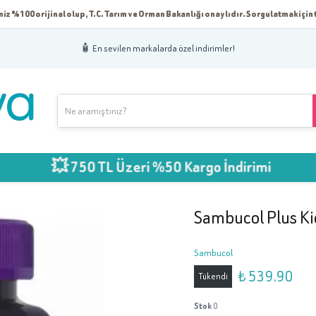
iz %100 orijinal olup, T.C. Tarım ve Orman Bakanlığı onaylıdır. Sorgulatmak için t
🧴 En sevilen markalarda özel indirimler!
💥 750 TL Üzeri %50 Kargo İndirimi
Sambucol Plus K
Sambucol
₺ 539.90
Tükendi
Stok
0