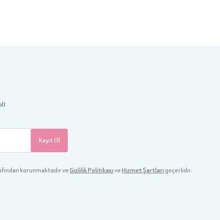
ol!
Kayıt Ol
afından korunmaktadır ve
Gizlilik Politikası
ve
Hizmet Şartları
geçerlidir.