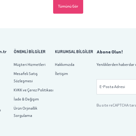
Tümünü Gör
Abone Olun!
.tr
ÖNEMLİ BİLGİLER
KURUMSAL BİLGİLER
Müşteri Hizmetleri
Hakkımızda
Yeniliklerden haberdar 
Mesafeli Satış
İletişim
Sözleşmesi
E-Posta Adresi
KVKK ve Çerez Politikası
İade & Değişim
Bu site reCAPTCHA tar
Ürün Orjinallik
m
Sorgulama