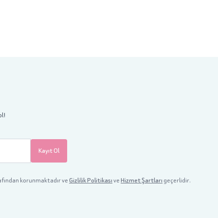
ol!
Kayıt Ol
afından korunmaktadır ve
Gizlilik Politikası
ve
Hizmet Şartları
geçerlidir.