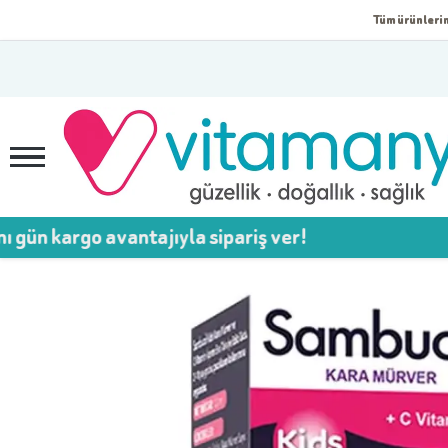
Tüm ürünlerim
go avantajıyla sipariş ver!
💥