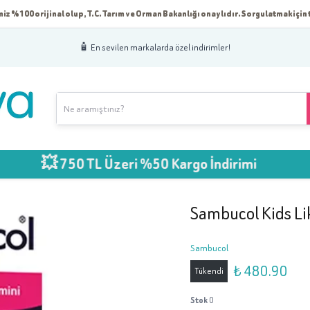
iz %100 orijinal olup, T.C. Tarım ve Orman Bakanlığı onaylıdır. Sorgulatmak için t
🧴 En sevilen markalarda özel indirimler!
 750 TL Üzeri %50 Kargo İndirimi
Sambucol Kids Li
Sambucol
₺ 480.90
Tükendi
Stok
0