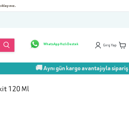
ıklayınız.
WhatsApp Hızlı Destek
Giriş Yap
🚚 Aynı gün kargo avantajıyla sipariş ver!
kit 120 Ml