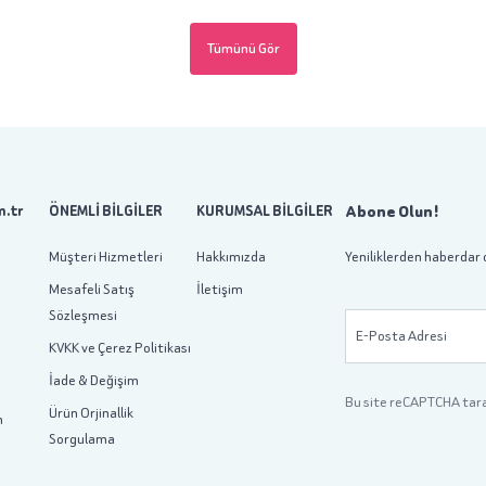
Tümünü Gör
Abone Olun!
.tr
ÖNEMLİ BİLGİLER
KURUMSAL BİLGİLER
Müşteri Hizmetleri
Hakkımızda
Yeniliklerden haberdar 
Mesafeli Satış
İletişim
Sözleşmesi
E-Posta Adresi
KVKK ve Çerez Politikası
İade & Değişim
Bu site reCAPTCHA tar
Ürün Orjinallik
m
Sorgulama