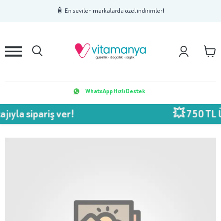
1
2
3
🧴 En sevilen markalarda özel indirimler!
WhatsApp Hızlı Destek
pariş ver!
💥 750 TL Üzeri %5