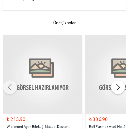
Öne Çıkanlar
₺ 215.90
₺ 336.90
Wicromed Ayak Bilekliği Malleol Destekli
Roll Parmak Ateli No: 5