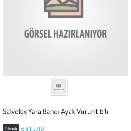
Salvelox Yara Bandı Ayak Vurunt 6'lı
₺ 319.90
Tükendi