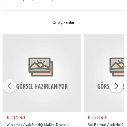
Öne Çıkanlar
₺ 215.90
₺ 336.90
Wicromed Ayak Bilekliği Malleol Destekli
Roll Parmak Ateli No: 5