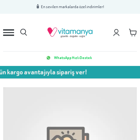
1
2
3
🧴 En sevilen markalarda özel indirimler!
WhatsApp Hızlı Destek
 kargo avantajıyla sipariş ver!