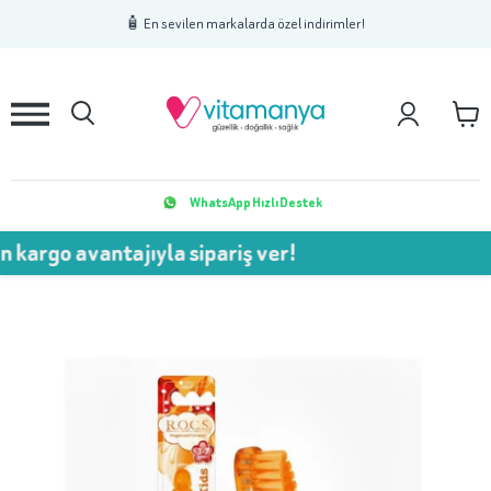
1
2
3
🧴 En sevilen markalarda özel indirimler!
WhatsApp Hızlı Destek
vantajıyla sipariş ver!
💥 75