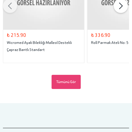
₺ 215.90
₺ 336.90
Wicromed Ayak Bilekliği Malleol Destekli
Roll Parmak Ateli No: 5
Çapraz Bantlı Standart
Tümünü Gör