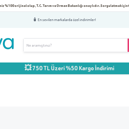
iz %100 orijinal olup, T.C. Tarım ve Orman Bakanlığı onaylıdır. Sorgulatmak için t
🧴 En sevilen markalarda özel indirimler!
💥 750 TL Üzeri %50 Kargo İndirimi