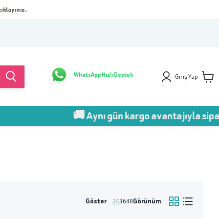
ıklayınız.
WhatsApp Hızlı Destek
Giriş Yap
🚚 Aynı gün kargo avantajıyla sipariş
Göster
Görünüm
24
36
48