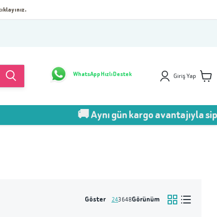
ıklayınız.
WhatsApp Hızlı Destek
Giriş Yap
🚚 Aynı gün kargo avantajıyla sipari
Göster
Görünüm
24
36
48