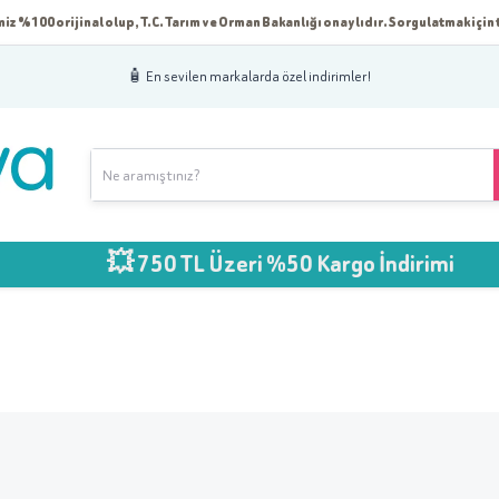
iz %100 orijinal olup, T.C. Tarım ve Orman Bakanlığı onaylıdır. Sorgulatmak için t
🧴 En sevilen markalarda özel indirimler!
💥 750 TL Üzeri %50 Kargo İndirimi