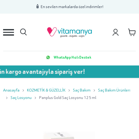
1
2
3
🧴 En sevilen markalarda özel indirimler!
WhatsApp Hızlı Destek
 avantajıyla sipariş ver!
💥 7
Anasayfa
KOZMETİK & GÜZELLİK
Saç Bakım
Saç Bakım Ürünleri
Saç Losyonu
Panplus Gold Saç Losyonu 125 ml