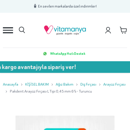
1
2
3
🧴 En sevilen markalarda özel indirimler!
WhatsApp Hızlı Destek
vantajıyla sipariş ver!
💥 75
Anasayfa
KİŞİSEL BAKIM
Ağız Bakım
Diş Fırçası
Arayüz Fırçası
Pakdent Arayüz Fırçası L Tipi 0,45 mm 6'lı - Turuncu