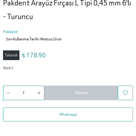
Pakdent Arayüz Fırçası L Tipi 0,45 mm 6'lı
- Turuncu
Pakdent
Son Kullanma Tarihi: Miatsız Ürün
₺ 178.90
Tükendi
Stok
0
Tükendi
Whatsapp