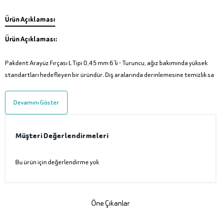
Ürün Açıklaması
Ürün Açıklaması:
Pakdent Arayüz Fırçası L Tipi 0,45 mm 6’lı - Turuncu, ağız bakımında yüksek
standartları hedefleyen bir üründür. Diş aralarında derinlemesine temizlik sa
Devamını Göster
Müşteri Değerlendirmeleri
Bu ürün için değerlendirme yok
Öne Çıkanlar