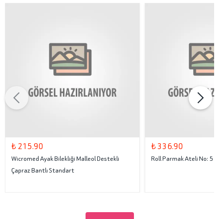
₺ 215.90
₺ 336.90
Wicromed Ayak Bilekliği Malleol Destekli
Roll Parmak Ateli No: 5
Çapraz Bantlı Standart