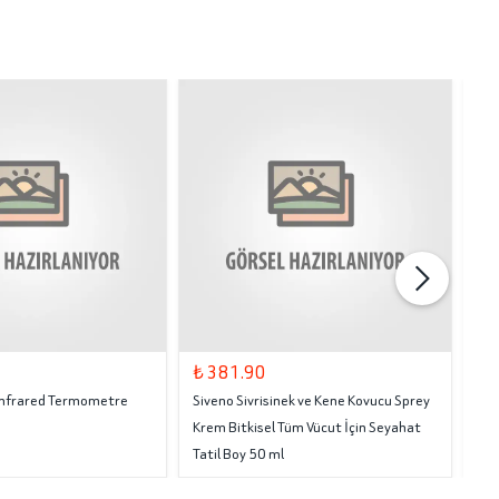
₺ 381.90
₺ 
 Infrared Termometre
Siveno Sivrisinek ve Kene Kovucu Sprey
Tru
Krem Bitkisel Tüm Vücut İçin Seyahat
Tatil Boy 50 ml