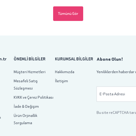
Tümünü Gör
Abone Olun!
.tr
ÖNEMLİ BİLGİLER
KURUMSAL BİLGİLER
Müşteri Hizmetleri
Hakkımızda
Yeniliklerden haberdar 
Mesafeli Satış
İletişim
Sözleşmesi
E-Posta Adresi
KVKK ve Çerez Politikası
İade & Değişim
Bu site reCAPTCHA tar
Ürün Orjinallik
m
Sorgulama