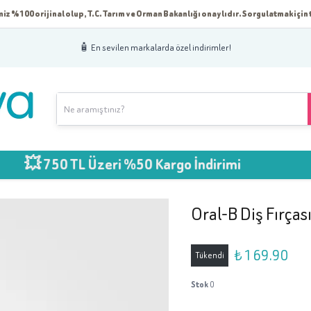
iz %100 orijinal olup, T.C. Tarım ve Orman Bakanlığı onaylıdır. Sorgulatmak için t
🧴 En sevilen markalarda özel indirimler!
0 TL Üzeri %50 Kargo İndirimi
Oral-B Diş Fırças
₺ 169.90
Tükendi
Stok
0