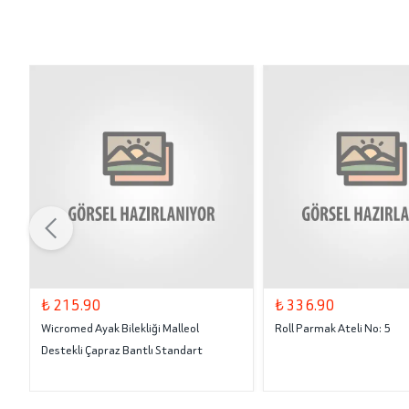
₺ 215.90
₺ 336.90
Wicromed Ayak Bilekliği Malleol
Roll Parmak Ateli No: 5
Destekli Çapraz Bantlı Standart