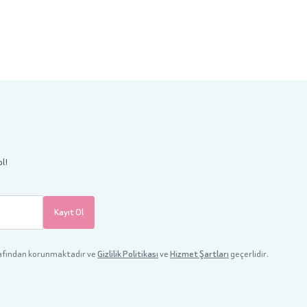
ol!
Kayıt Ol
afından korunmaktadır ve
Gizlilik Politikası
ve
Hizmet Şartları
geçerlidir.