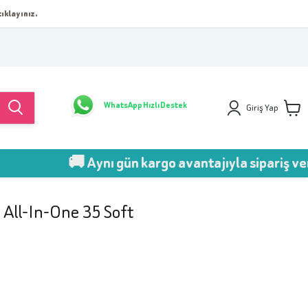
ıklayınız.
WhatsApp Hızlı Destek
Giriş Yap
🚚 Aynı gün kargo avantajıyla sipariş ver!
ı All-In-One 35 Soft