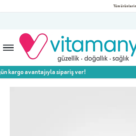
Tüm ürünlerim
vantajıyla sipariş ver!
💥 75