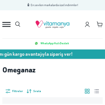
1
2
3
🧴 En sevilen markalarda özel indirimler!
WhatsApp Hızlı Destek
ı gün kargo avantajıyla sipariş ver!
Omeganaz
Filtreler
Sırala