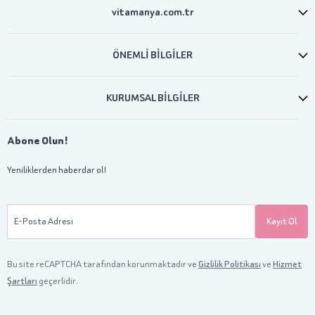
vitamanya.com.tr
ÖNEMLİ BİLGİLER
KURUMSAL BİLGİLER
Abone Olun!
Yeniliklerden haberdar ol!
E-Posta Adresi
Kayıt Ol
Bu site reCAPTCHA tarafından korunmaktadır ve
Gizlilik Politikası
ve
Hizmet
Şartları
geçerlidir.