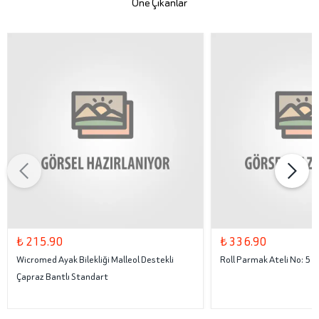
Öne Çıkanlar
₺ 215.90
₺ 336.90
Wicromed Ayak Bilekliği Malleol Destekli
Roll Parmak Ateli No: 5
Çapraz Bantlı Standart