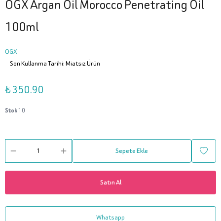
OGX Argan Oil Morocco Penetrating Oil
100ml
OGX
Son Kullanma Tarihi: Miatsız Ürün
₺ 350.90
Stok
10
Sepete Ekle
Satın Al
Whatsapp