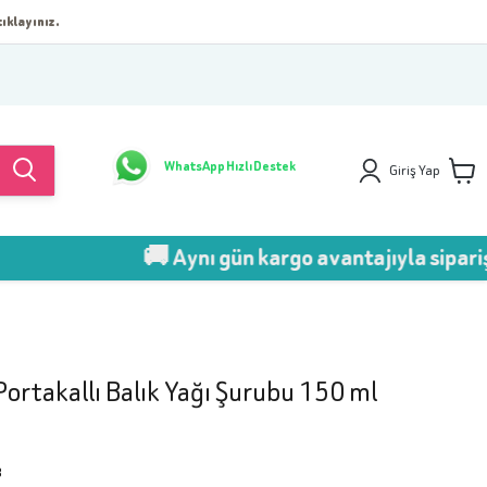
ıklayınız.
WhatsApp Hızlı Destek
Giriş Yap
🚚 Aynı gün kargo avantajıyla sipariş ver!
rtakallı Balık Yağı Şurubu 150 ml
8