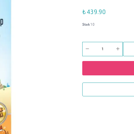
₺ 439.90
Stok
10