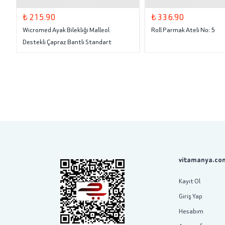
₺ 215.90
₺ 336.90
Wicromed Ayak Bilekliği Malleol
Roll Parmak Ateli No: 5
Destekli Çapraz Bantlı Standart
vitamanya.com
Kayıt Ol
Giriş Yap
Hesabım