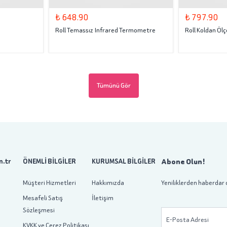
₺ 648.90
₺ 797.90
Roll Temassız Infrared Termometre
Roll Koldan Ölç
Tümünü Gör
Abone Olun!
.tr
ÖNEMLİ BİLGİLER
KURUMSAL BİLGİLER
Müşteri Hizmetleri
Hakkımızda
Yeniliklerden haberdar 
Mesafeli Satış
İletişim
Sözleşmesi
E-Posta Adresi
KVKK ve Çerez Politikası