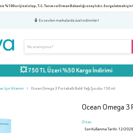
iz %100 orijinal olup, T.C. Tarım ve Orman Bakanlığı onaylıdır. Sorgulatmak için t
🧴 En sevilen markalarda özel indirimler!
 750 TL Üzeri %50 Kargo İndirimi
ar İçin Vitamin
Ocean Omega 3 Portakallı Balık Yağı Şurubu 150 ml
Ocean Omega 3 Po
Orzax
Son Kullanma Tarihi: 12/202