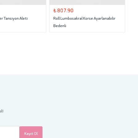
₺ 807.90
₺ 
er Tansiyon Aleti
Roll Lumbosakral Korse Ayarlanabilir
Rol
Bedenli
ol!
Kayıt Ol