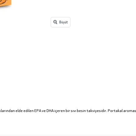
Büyüt
klarından elde edilen EPA ve DHA içeren bir sıvı besin takviyesidir. Portakal aroma