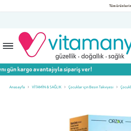
Tüm ürünlerim
rgo avantajıyla sipariş ver!

Anasayfa
VİTAMİN & SAĞLIK
Çocuklar için Besin Takviyesi
Çocukl