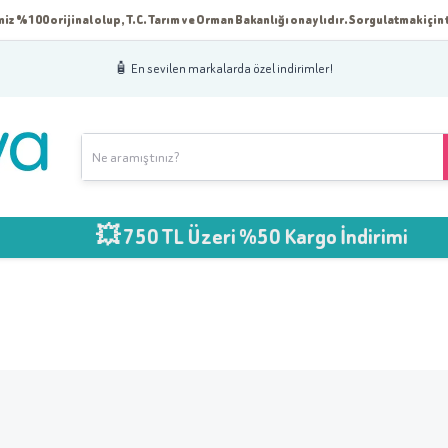
iz %100 orijinal olup, T.C. Tarım ve Orman Bakanlığı onaylıdır. Sorgulatmak için t
🧴 En sevilen markalarda özel indirimler!
💥 750 TL Üzeri %50 Kargo İndirimi