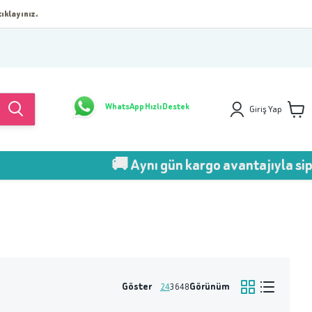
ıklayınız.
WhatsApp Hızlı Destek
Giriş Yap
🚚 Aynı gün kargo avantajıyla sipari
Göster
Görünüm
24
36
48