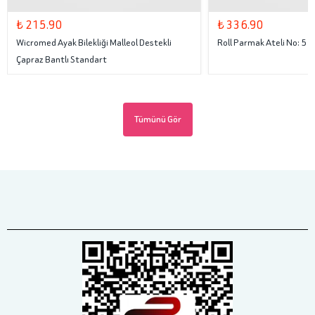
₺ 215.90
₺ 336.90
Wicromed Ayak Bilekliği Malleol Destekli
Roll Parmak Ateli No: 5
Çapraz Bantlı Standart
Tümünü Gör