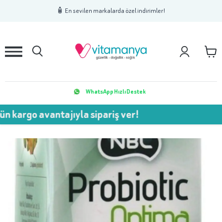
1
2
3
🧴 En sevilen markalarda özel indirimler!
WhatsApp Hızlı Destek
 avantajıyla sipariş ver!
💥 