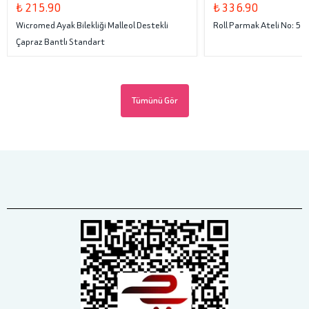
₺ 215.90
₺ 336.90
Wicromed Ayak Bilekliği Malleol Destekli
Roll Parmak Ateli No: 5
Çapraz Bantlı Standart
Tümünü Gör