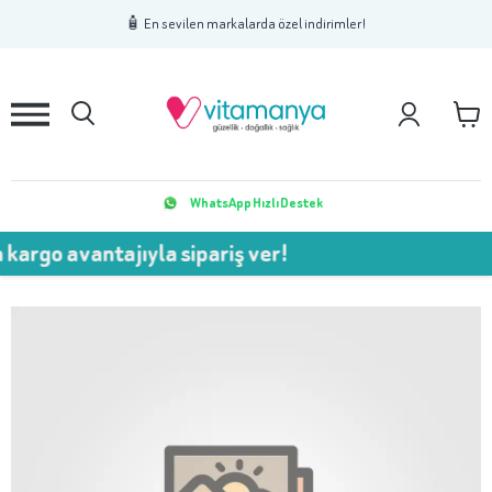
1
2
3
🧴 En sevilen markalarda özel indirimler!
WhatsApp Hızlı Destek
avantajıyla sipariş ver!
💥 75