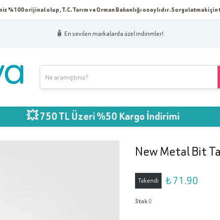
iz %100 orijinal olup, T.C. Tarım ve Orman Bakanlığı onaylıdır. Sorgulatmak için t
🧴 En sevilen markalarda özel indirimler!
 750 TL Üzeri %50 Kargo İndirimi
New Metal Bit Ta
₺ 71.90
Tükendi
Stok
0