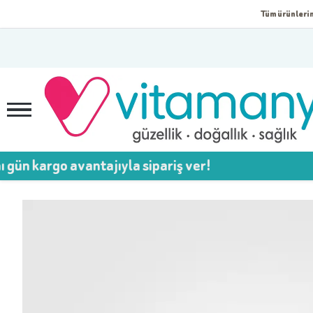
Tüm ürünlerim
o avantajıyla sipariş ver!
💥