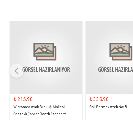
₺ 215.90
₺ 336.90
Wicromed Ayak Bilekliği Malleol
Roll Parmak Ateli No: 5
Destekli Çapraz Bantlı Standart