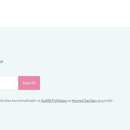
ol!
Kayıt Ol
afından korunmaktadır ve
Gizlilik Politikası
ve
Hizmet Şartları
geçerlidir.