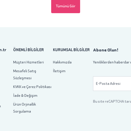
Tümünü Gör
Abone Olun!
.tr
ÖNEMLİ BİLGİLER
KURUMSAL BİLGİLER
Müşteri Hizmetleri
Hakkımızda
Yeniliklerden haberdar 
Mesafeli Satış
İletişim
Sözleşmesi
E-Posta Adresi
KVKK ve Çerez Politikası
İade & Değişim
Bu site reCAPTCHA tar
Ürün Orjinallik
m
Sorgulama