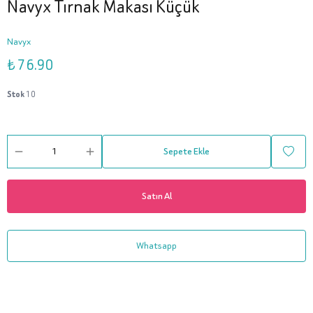
Navyx Tırnak Makası Küçük
Navyx
₺ 76.90
Stok
10
Sepete Ekle
Satın Al
Whatsapp