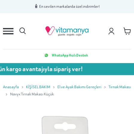
1
2
3
🧴 En sevilen markalarda özel indirimler!
WhatsApp Hızlı Destek
avantajıyla sipariş ver!
💥 7
Anasayfa
KİŞİSEL BAKIM
El ve Ayak Bakımı Gereçleri
Tırnak Makası
Navyx Tırnak Makası Küçük