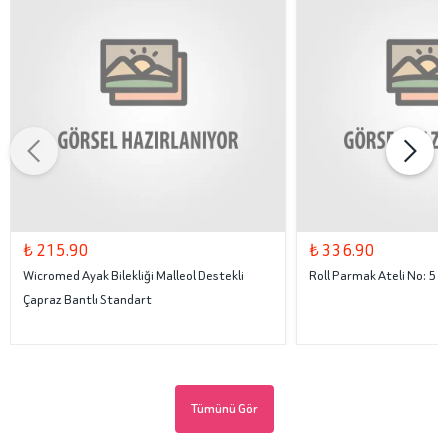
₺ 215.90
₺ 336.90
Wicromed Ayak Bilekliği Malleol Destekli
Roll Parmak Ateli No: 5
Çapraz Bantlı Standart
Tümünü Gör