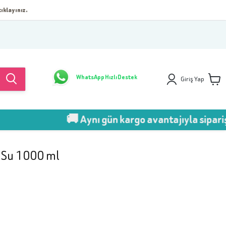
ıklayınız.
WhatsApp Hızlı Destek
Giriş Yap
🚚 Aynı gün kargo avantajıyla sipariş ver!
 Su 1000 ml