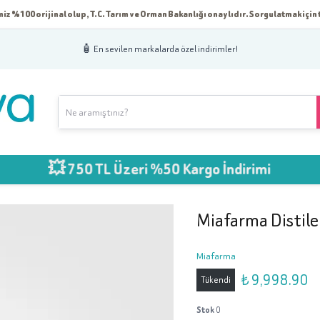
iz %100 orijinal olup, T.C. Tarım ve Orman Bakanlığı onaylıdır. Sorgulatmak için t
🧴 En sevilen markalarda özel indirimler!
 750 TL Üzeri %50 Kargo İndirimi
Miafarma Distile
Miafarma
₺ 9,998.90
Tükendi
Stok
0