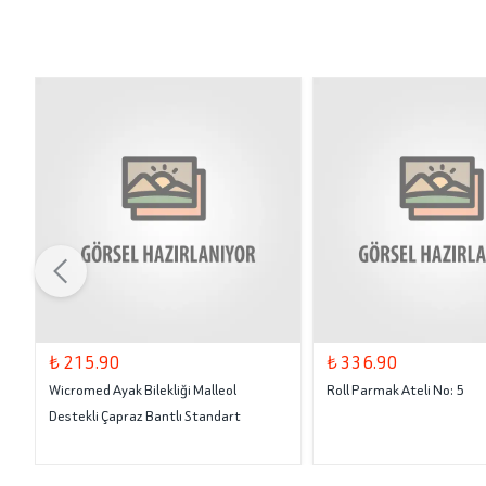
₺ 215.90
₺ 336.90
Wicromed Ayak Bilekliği Malleol
Roll Parmak Ateli No: 5
Destekli Çapraz Bantlı Standart