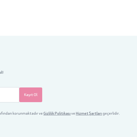
ol!
Kayıt Ol
afından korunmaktadır ve
Gizlilik Politikası
ve
Hizmet Şartları
geçerlidir.