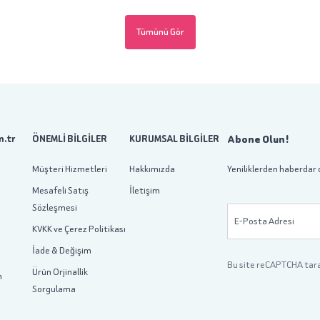
Tümünü Gör
Abone Olun!
.tr
ÖNEMLİ BİLGİLER
KURUMSAL BİLGİLER
Müşteri Hizmetleri
Hakkımızda
Yeniliklerden haberdar 
Mesafeli Satış
İletişim
Sözleşmesi
E-Posta Adresi
KVKK ve Çerez Politikası
İade & Değişim
Bu site reCAPTCHA tar
Ürün Orjinallik
m
Sorgulama