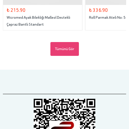
₺ 215.90
₺ 336.90
Wicromed Ayak Bilekliği Malleol Destekli
Roll Parmak Ateli No: 5
Çapraz Bantlı Standart
Tümünü Gör