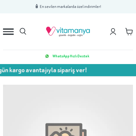
1
2
3
🧴 En sevilen markalarda özel indirimler!
WhatsApp Hızlı Destek
o avantajıyla sipariş ver!
💥 