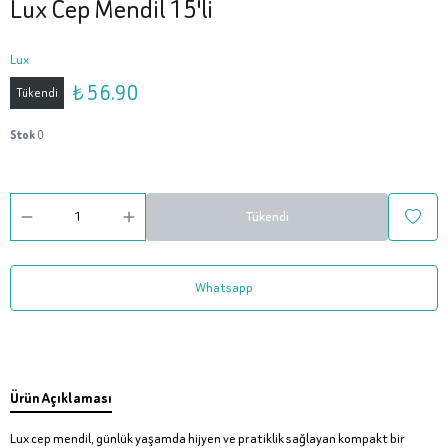
Lux Cep Mendil 15'li
Lux
₺ 56.90
Tükendi
Stok
0
Tükendi
Whatsapp
Ürün Açıklaması
Lux cep mendil, günlük yaşamda hijyen ve pratiklik sağlayan kompakt bir