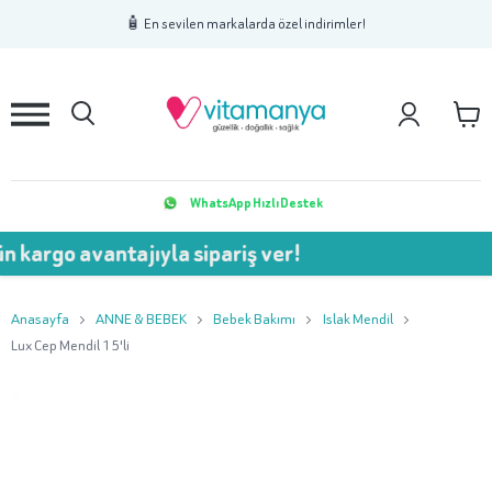
1
2
3
🧴 En sevilen markalarda özel indirimler!
WhatsApp Hızlı Destek
 avantajıyla sipariş ver!
💥 7
Anasayfa
ANNE & BEBEK
Bebek Bakımı
Islak Mendil
Lux Cep Mendil 15'li