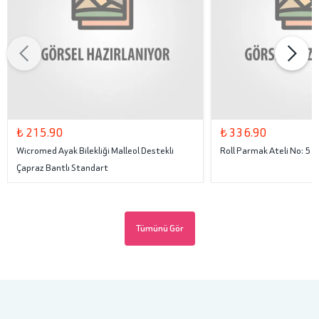
₺ 215.90
₺ 336.90
Wicromed Ayak Bilekliği Malleol Destekli
Roll Parmak Ateli No: 5
Çapraz Bantlı Standart
Tümünü Gör