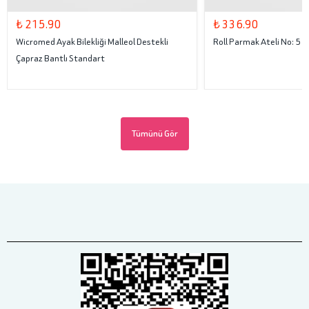
₺ 215.90
₺ 336.90
Wicromed Ayak Bilekliği Malleol Destekli
Roll Parmak Ateli No: 5
Çapraz Bantlı Standart
Tümünü Gör