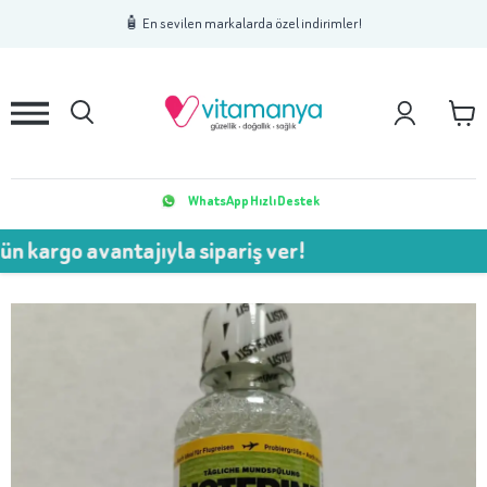
1
2
3
🧴 En sevilen markalarda özel indirimler!
WhatsApp Hızlı Destek
rgo avantajıyla sipariş ver!