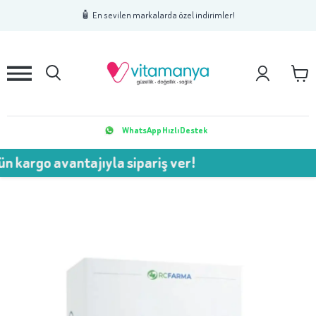
1
2
3
🧴 En sevilen markalarda özel indirimler!
WhatsApp Hızlı Destek
 kargo avantajıyla sipariş ver!