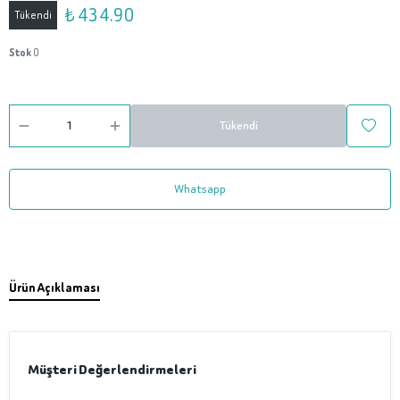
₺ 434.90
Tükendi
Stok
0
Tükendi
Whatsapp
Ürün Açıklaması
Müşteri Değerlendirmeleri