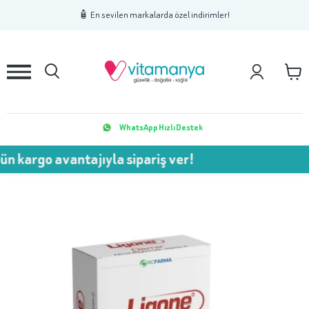
1
2
3
🧴 En sevilen markalarda özel indirimler!
WhatsApp Hızlı Destek
 avantajıyla sipariş ver!
💥 