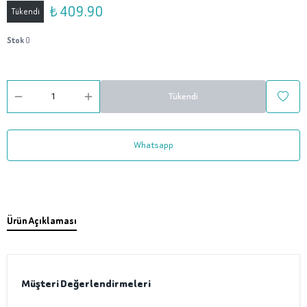
₺ 409.90
Tükendi
Stok
0
Tükendi
Whatsapp
Ürün Açıklaması
Müşteri Değerlendirmeleri