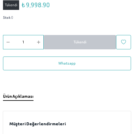
₺ 9,998.90
Tükendi
Stok
0
Tükendi
Whatsapp
Ürün Açıklaması
Müşteri Değerlendirmeleri