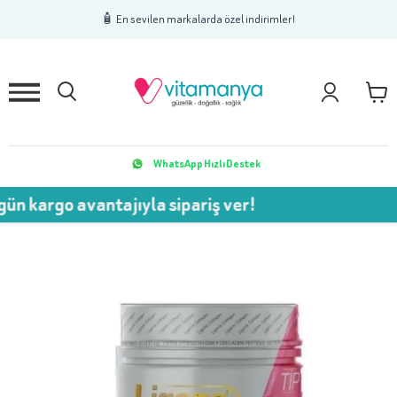
1
2
3
🧴 En sevilen markalarda özel indirimler!
WhatsApp Hızlı Destek
o avantajıyla sipariş ver!
💥