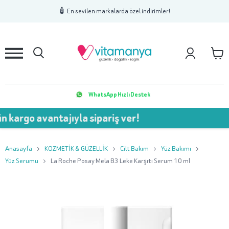
1
2
3
🧴 En sevilen markalarda özel indirimler!
WhatsApp Hızlı Destek
avantajıyla sipariş ver!
💥 7
Anasayfa
KOZMETİK & GÜZELLİK
Cilt Bakım
Yüz Bakımı
Yüz Serumu
La Roche Posay Mela B3 Leke Karşıtı Serum 10 ml