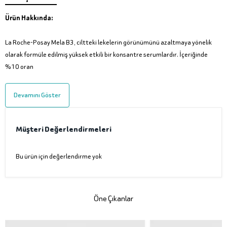
Ürün Hakkında:
La Roche-Posay Mela B3, ciltteki lekelerin görünümünü azaltmaya yönelik
olarak formüle edilmiş yüksek etkili bir konsantre serumlardır. İçeriğinde
%10 oran
Devamını Göster
Müşteri Değerlendirmeleri
Bu ürün için değerlendirme yok
Öne Çıkanlar