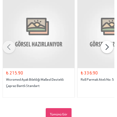
₺ 215.90
₺ 336.90
Wicromed Ayak Bilekliği Malleol Destekli
Roll Parmak Ateli No: 5
Çapraz Bantlı Standart
Tümünü Gör