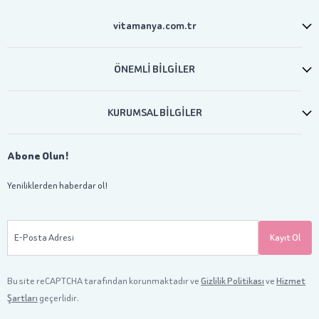
vitamanya.com.tr
ÖNEMLİ BİLGİLER
KURUMSAL BİLGİLER
Abone Olun!
Yeniliklerden haberdar ol!
E-Posta Adresi
Kayıt Ol
Bu site reCAPTCHA tarafından korunmaktadır ve
Gizlilik Politikası
ve
Hizmet
Şartları
geçerlidir.