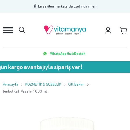
1
2
3
🧴 En sevilen markalarda özel indirimler!
WhatsApp Hızlı Destek
o avantajıyla sipariş ver!
💥 
Anasayfa
KOZMETİK & GÜZELLİK
Cilt Bakım
Jenbol Katı Vazelin 1000 ml