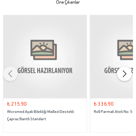
Öne Çıkanlar
₺ 215.90
₺ 336.90
Wicromed Ayak Bilekliği Malleol Destekli
Roll Parmak Ateli No: 5
Çapraz Bantlı Standart