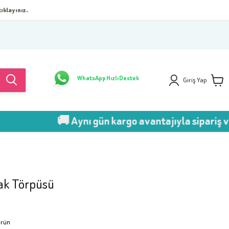
ıklayınız.
WhatsApp Hızlı Destek
Giriş Yap
🚚 Aynı gün kargo avantajıyla sipariş ver!
ak Törpüsü
Ürün