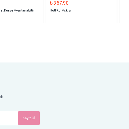
₺ 367.90
₺ 
al Korse Ayarlanabilir
Roll Kol Askısı
Rol
ol!
Kayıt Ol