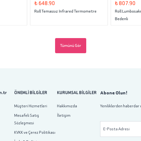
₺ 648.90
₺ 807.90
Roll Temassız Infrared Termometre
Roll Lumbosakr
Bedenli
Tümünü Gör
Abone Olun!
.tr
ÖNEMLİ BİLGİLER
KURUMSAL BİLGİLER
Müşteri Hizmetleri
Hakkımızda
Yeniliklerden haberdar 
Mesafeli Satış
İletişim
Sözleşmesi
E-Posta Adresi
KVKK ve Çerez Politikası