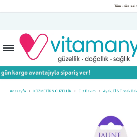
Tüm ürünlerim
o avantajıyla sipariş ver!
💥 
Anasayfa
KOZMETİK & GÜZELLİK
Cilt Bakım
Ayak, El & Tırnak Ba