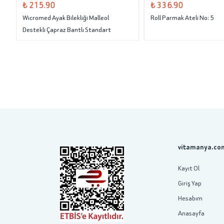
₺ 215.90
₺ 336.90
Wicromed Ayak Bilekliği Malleol
Roll Parmak Ateli No: 5
Destekli Çapraz Bantlı Standart
vitamanya.com
Kayıt Ol
Giriş Yap
Hesabım
Anasayfa