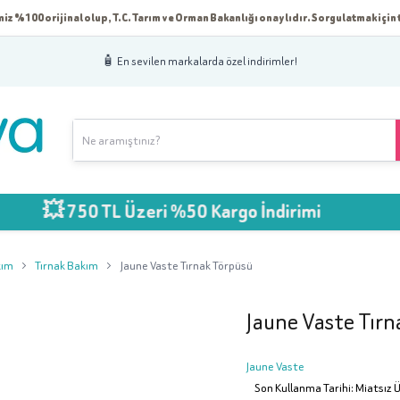
iz %100 orijinal olup, T.C. Tarım ve Orman Bakanlığı onaylıdır. Sorgulatmak için t
🧴 En sevilen markalarda özel indirimler!
750 TL Üzeri %50 Kargo İndirimi
kım
Tırnak Bakım
Jaune Vaste Tırnak Törpüsü
Jaune Vaste Tırn
Jaune Vaste
Son Kullanma Tarihi: Miatsız 